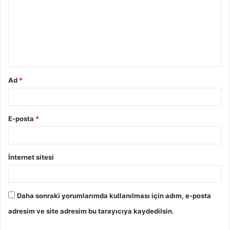
r
u
m
*
Ad
*
E-posta
*
İnternet sitesi
Daha sonraki yorumlarımda kullanılması için adım, e-posta
adresim ve site adresim bu tarayıcıya kaydedilsin.