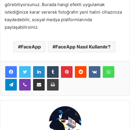
görebiliyorsunuz. Burada hangi efekti uygulamak
istediğinize karar vererek fotoğrafın yeni halini cihazınıza
kaydedebilir, sosyal medya platformlarında
paylaşabilirsiniz.
FaceApp
FaceApp Nasıl Kullanılır?
LinkedIn
Tumblr
Pinterest
Reddit
VKontakte
WhatsA
Telegram
Viber
E-Posta ile paylaş
Yazdır