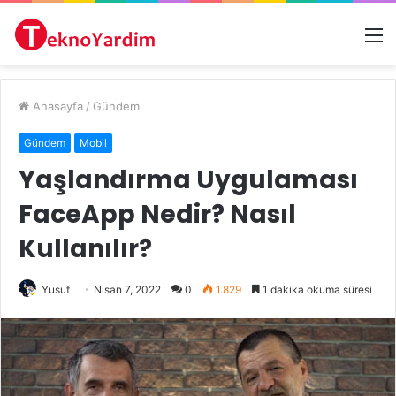
M
Anasayfa
/
Gündem
Gündem
Mobil
Yaşlandırma Uygulaması
FaceApp Nedir? Nasıl
Kullanılır?
Yusuf
Nisan 7, 2022
0
1.829
1 dakika okuma süresi